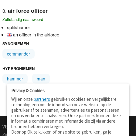
air force officer
Zelfstandig naamwoord
splitshamer
an officer in the airforce
SYNONIEMEN
commander
HYPERONIEMEN
hammer
man
Privacy & Cookies
Wij en onze
partners
gebruiken cookies en vergelijkbare
technologieën om de inhoud van onze website op de
gebruiker af te stemmen, advertenties te personaliseren
en ons verkeer te analyseren. Onze partners kunnen deze
informatie combineren met informatie die zij via andere
bronnen hebben verkregen.
VERTALEN.NU
OVER
Door op Ok te klikken of onze site te gebruiken, ga je
Zinnen vertalen
Over deze site