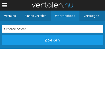
Vertalen
Zinnen vertalen
Woordenboek
Vervoegen