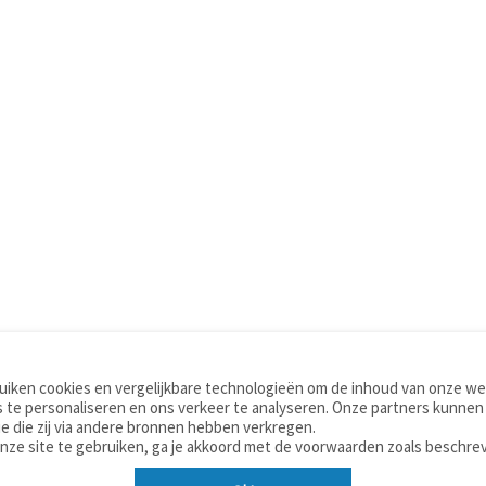
iken cookies en vergelijkbare technologieën om de inhoud van onze web
TOOLS
WOORDENBOEKEN
 te personaliseren en ons verkeer te analyseren. Onze partners kunnen
Apps
Nederlands - Engels
e die zij via andere bronnen hebben verkregen.
Mobiel
Nederlands - Duits
onze site te gebruiken, ga je akkoord met de voorwaarden zoals beschre
Tools & widgets
Nederlands - Spaans