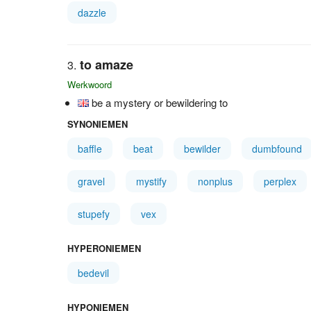
dazzle
to amaze
Werkwoord
be a mystery or bewildering to
SYNONIEMEN
baffle
beat
bewilder
dumbfound
gravel
mystify
nonplus
perplex
stupefy
vex
HYPERONIEMEN
bedevil
HYPONIEMEN