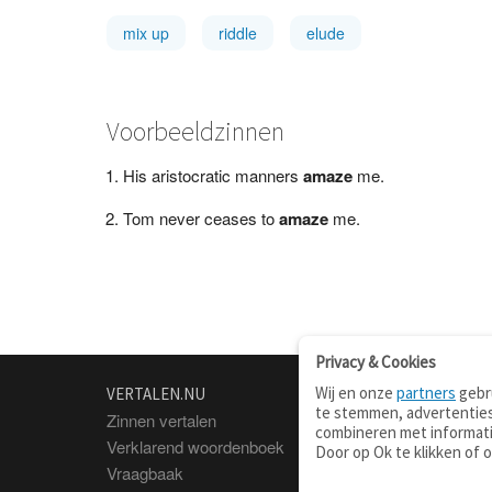
mix up
riddle
elude
Voorbeeldzinnen
His aristocratic manners
amaze
me.
Tom never ceases to
amaze
me.
Privacy & Cookies
Wij en onze
partners
gebru
VERTALEN.NU
OVER
te stemmen, advertenties
Zinnen vertalen
Over deze site
combineren met informati
Verklarend woordenboek
Contact
Door op Ok te klikken of 
Vraagbaak
Privacy