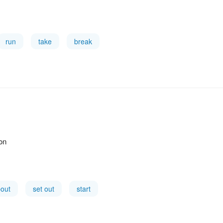
run
take
break
ion
bout
set out
start