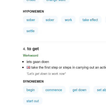
HYPONIEMEN
sober
sober
work
take effect
settle
to get
Werkwoord
iets gaan doen
take the first step or steps in carrying out an act
"Let's get down to work now"
SYNONIEMEN
begin
commence
get down
set a
start out