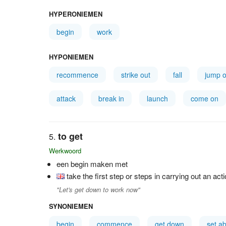
HYPERONIEMEN
begin
work
HYPONIEMEN
recommence
strike out
fall
jump o
attack
break in
launch
come on
to get
Werkwoord
een begin maken met
take the first step or steps in carrying out an act
"Let's get down to work now"
SYNONIEMEN
begin
commence
get down
set a