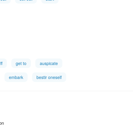
ff
get to
auspicate
embark
bestir oneself
ion