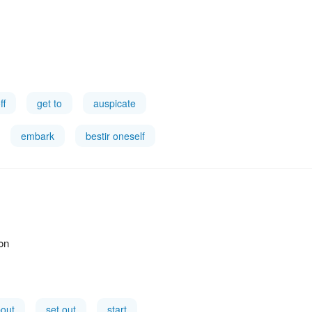
ff
get to
auspicate
embark
bestir oneself
ion
bout
set out
start