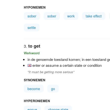
HYPONIEMEN
sober
sober
work
take effect
settle
to get
Werkwoord
in de genoemde toestand komen; in een toestand g
enter or assume a certain state or condition
"It must be getting more serious"
SYNONIEMEN
become
go
HYPERONIEMEN
ensue
change state