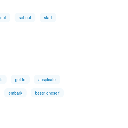
bout
set out
start
ff
get to
auspicate
embark
bestir oneself