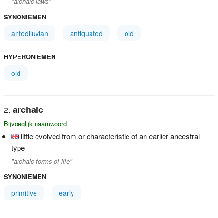
"archaic laws"
SYNONIEMEN
antediluvian
antiquated
old
HYPERONIEMEN
old
archaic
Bijvoeglijk naamwoord
little evolved from or characteristic of an earlier ancestral
type
"archaic forms of life"
SYNONIEMEN
primitive
early