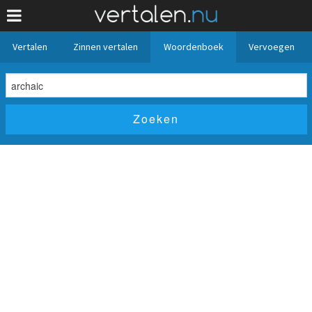
Vertalen
Zinnen vertalen
Woordenboek
Vervoegen