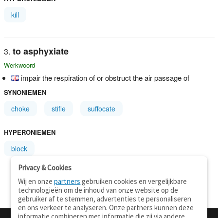
kill
to asphyxiate
Werkwoord
impair the respiration of or obstruct the air passage of
SYNONIEMEN
choke
stifle
suffocate
HYPERONIEMEN
block
Privacy & Cookies
Wij en onze
partners
gebruiken cookies en vergelijkbare
technologieën om de inhoud van onze website op de
gebruiker af te stemmen, advertenties te personaliseren
en ons verkeer te analyseren. Onze partners kunnen deze
informatie combineren met informatie die zij via andere