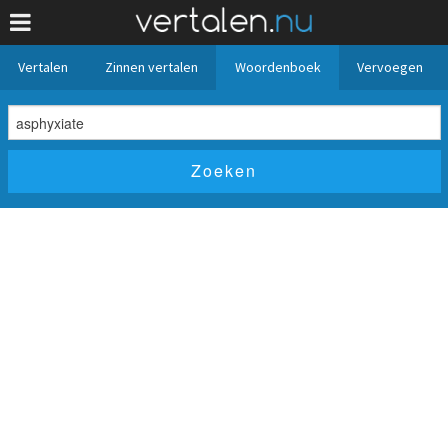
Vertalen
Zinnen vertalen
Woordenboek
Vervoegen