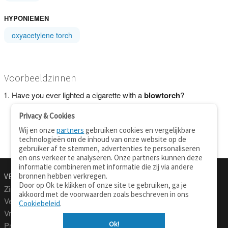
HYPONIEMEN
oxyacetylene torch
Voorbeeldzinnen
Have you ever lighted a cigarette with a
blowtorch
?
Privacy & Cookies
Wij en onze
partners
gebruiken cookies en vergelijkbare
technologieën om de inhoud van onze website op de
gebruiker af te stemmen, advertenties te personaliseren
en ons verkeer te analyseren. Onze partners kunnen deze
informatie combineren met informatie die zij via andere
bronnen hebben verkregen.
VERTALEN.NU
OVER
Door op Ok te klikken of onze site te gebruiken, ga je
Zinnen vertalen
Over deze site
akkoord met de voorwaarden zoals beschreven in ons
Verklarend woordenboek
Contact
Cookiebeleid
.
Vraagbaak
Privacy
Ok!
Professionele vertaling