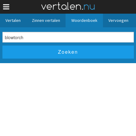
Vertalen
Zinnen vertalen
Woordenboek
Vervoegen