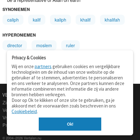
SYNONIEMEN
caliph
kalif
kaliph
khalif
khalifah
HYPERONIEMEN
director
moslem
ruler
Privacy & Cookies
Wij en onze
partners
gebruiken cookies en vergelijkbare
technologieën om de inhoud van onze website op de
gebruiker af te stemmen, advertenties te personaliseren
en ons verkeer te analyseren. Onze partners kunnen deze
informatie combineren met informatie die zij via andere
bronnen hebben verkregen.
VERTALEN.NU
OVER
Door op Ok te klikken of onze site te gebruiken, ga je
Zinnen vertalen
Over deze site
akkoord met de voorwaarden zoals beschreven in ons
Verklarend woordenboek
Contact
Cookiebeleid
.
Vraagbaak
Privacy
Ok!
Professionele vertaling
© 2004–2026 Vertalen.nu