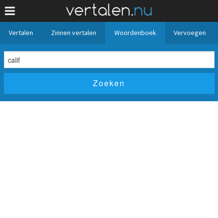
Vertalen
Zinnen vertalen
Woordenboek
Vervoegen