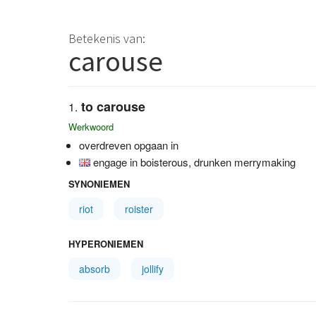
Betekenis van:
carouse
to carouse
Werkwoord
overdreven opgaan in
engage in boisterous, drunken merrymaking
SYNONIEMEN
riot
roister
HYPERONIEMEN
absorb
jollify