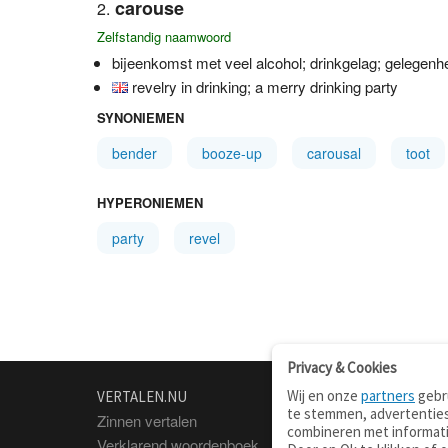
carouse
Zelfstandig naamwoord
bijeenkomst met veel alcohol; drinkgelag; gelegenh
revelry in drinking; a merry drinking party
SYNONIEMEN
bender
booze-up
carousal
toot
HYPERONIEMEN
party
revel
Privacy & Cookies
Wij en onze
partners
gebru
VERTALEN.NU
OVER
te stemmen, advertenties
Zinnen vertalen
Over deze site
combineren met informati
Verklarend woordenboek
Contact