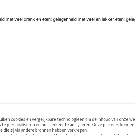
eid met veel drank en eten; gelegenheid met veel en lekker eten; gel
iken cookies en vergelijkbare technologieën om de inhoud van onze web
TOOLS
WOORDENBOEKEN
 te personaliseren en ons verkeer te analyseren. Onze partners kunnen
Apps
Nederlands - Engels
e die zij via andere bronnen hebben verkregen.
Mobiel
Nederlands - Duits