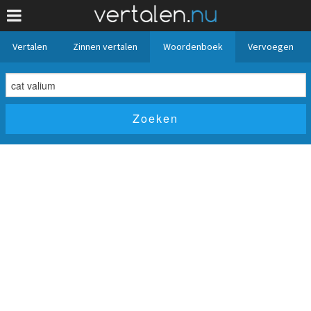
Vertalen
Zinnen vertalen
Woordenboek
Vervoegen