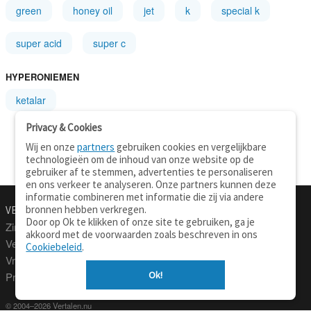
green
honey oil
jet
k
special k
super acid
super c
HYPERONIEMEN
ketalar
Privacy & Cookies
Wij en onze
partners
gebruiken cookies en vergelijkbare
technologieën om de inhoud van onze website op de
gebruiker af te stemmen, advertenties te personaliseren
en ons verkeer te analyseren. Onze partners kunnen deze
informatie combineren met informatie die zij via andere
bronnen hebben verkregen.
VERTALEN.NU
OVER
Door op Ok te klikken of onze site te gebruiken, ga je
Zinnen vertalen
Over deze site
akkoord met de voorwaarden zoals beschreven in ons
Verklarend woordenboek
Contact
Cookiebeleid
.
Vraagbaak
Privacy
Ok!
Professionele vertaling
© 2004–2026 Vertalen.nu