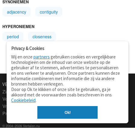
SYNONIEMEN
adjacency
contiguity
HYPERONIEMEN
period
closeness
Privacy & Cookies
Wij en onze
partners
gebruiken cookies en vergelijkbare
technologieën om de inhoud van onze website op de
gebruiker af te stemmen, advertenties te personaliseren
en ons verkeer te analyseren. Onze partners kunnen deze
informatie combineren met informatie die zij via andere
bronnen hebben verkregen.
VERTALEN.NU
OVER
Door op Ok te klikken of onze site te gebruiken, ga je
Zinnen vertalen
Over deze site
akkoord met de voorwaarden zoals beschreven in ons
Verklarend woordenboek
Contact
Cookiebeleid
.
Vraagbaak
Privacy
Ok!
Professionele vertaling
© 2004–2026 Vertalen.nu