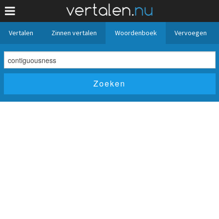
Vertalen
Zinnen vertalen
Woordenboek
Vervoegen