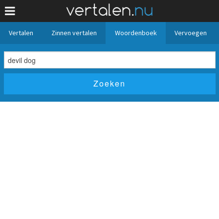
Vertalen
Zinnen vertalen
Woordenboek
Vervoegen