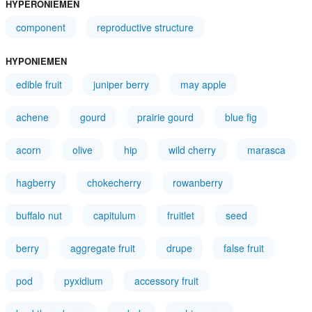
HYPERONIEMEN
component
reproductive structure
HYPONIEMEN
edible fruit
juniper berry
may apple
achene
gourd
prairie gourd
blue fig
acorn
olive
hip
wild cherry
marasca
hagberry
chokecherry
rowanberry
buffalo nut
capitulum
fruitlet
seed
berry
aggregate fruit
drupe
false fruit
pod
pyxidium
accessory fruit