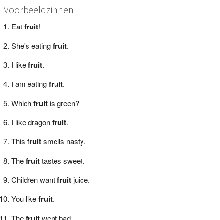
Voorbeeldzinnen
Eat
fruit
!
She's eating
fruit
.
I like
fruit
.
I am eating
fruit
.
Which
fruit
is green?
I like dragon
fruit
.
This
fruit
smells nasty.
The
fruit
tastes sweet.
Children want
fruit
juice.
You like
fruit
.
The
fruit
went bad.