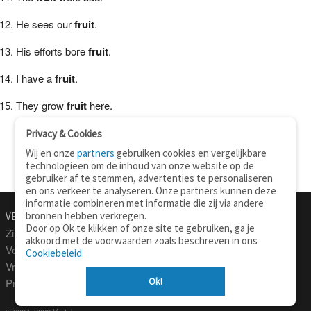
He sees our
fruit
.
His efforts bore
fruit
.
I have a
fruit
.
They grow
fruit
here.
Privacy & Cookies
Wij en onze
partners
gebruiken cookies en vergelijkbare
technologieën om de inhoud van onze website op de
gebruiker af te stemmen, advertenties te personaliseren
en ons verkeer te analyseren. Onze partners kunnen deze
informatie combineren met informatie die zij via andere
bronnen hebben verkregen.
VERTALEN.NU
OVER
Door op Ok te klikken of onze site te gebruiken, ga je
Zinnen vertalen
Over deze site
akkoord met de voorwaarden zoals beschreven in ons
Verklarend woordenboek
Contact
Cookiebeleid
.
Vraagbaak
Privacy
Ok!
Professionele vertaling