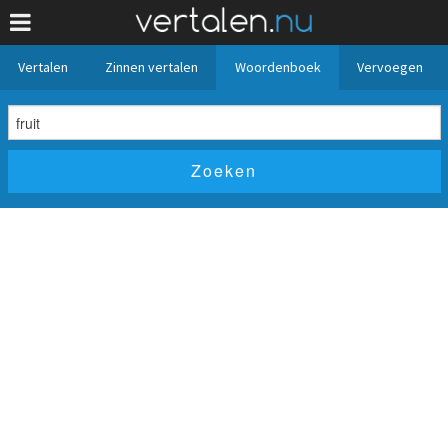
Vertalen
Zinnen vertalen
Woordenboek
Vervoegen