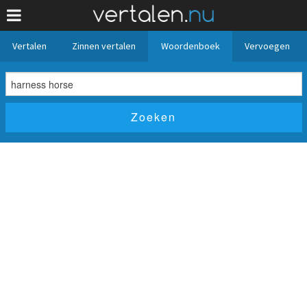
Vertalen
Zinnen vertalen
Woordenboek
Vervoegen