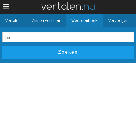
Vertalen
Zinnen vertalen
Woordenboek
Vervoegen