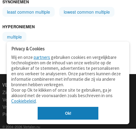
SYNONIEMEN
least common multiple
lowest common multiple
HYPERONIEMEN
multiple
Privacy & Cookies
Wij en onze
partners
gebruiken cookies en vergelijkbare
technologieën om de inhoud van onze website op de
gebruiker af te stemmen, advertenties te personaliseren
en ons verkeer te analyseren. Onze partners kunnen deze
informatie combineren met informatie die zij via andere
bronnen hebben verkregen.
VERTALEN.NU
OVER
Door op Ok te klikken of onze site te gebruiken, ga je
Zinnen vertalen
Over deze site
akkoord met de voorwaarden zoals beschreven in ons
Verklarend woordenboek
Contact
Cookiebeleid
.
Vraagbaak
Privacy
Ok!
Professionele vertaling
© 2004–2026 Vertalen.nu