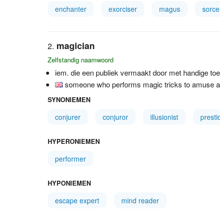
enchanter
exorciser
magus
sorce
magician
Zelfstandig naamwoord
iem. die een publiek vermaakt door met handige toer
someone who performs magic tricks to amuse a
SYNONIEMEN
conjurer
conjuror
illusionist
presti
HYPERONIEMEN
performer
HYPONIEMEN
escape expert
mind reader