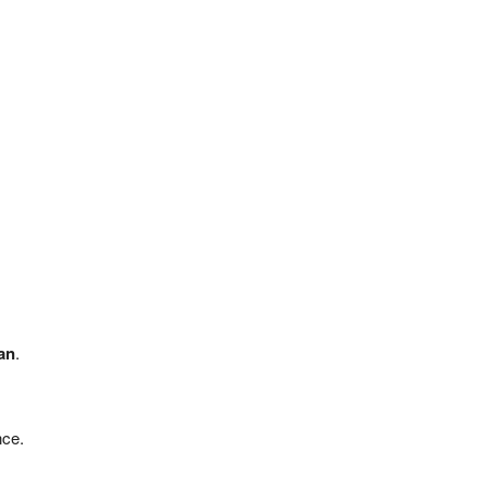
an
.
nce.