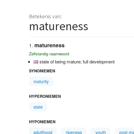
Betekenis van:
matureness
matureness
Zelfstandig naamwoord
state of being mature; full development
SYNONIEMEN
maturity
HYPERONIEMEN
state
HYPONIEMEN
adulthood
ripeness
youth
post-ma