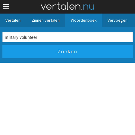
Vertalen
Zinnen vertalen
Woordenboek
Vervoegen