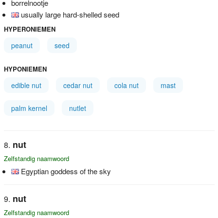
borrelnootje
usually large hard-shelled seed
HYPERONIEMEN
peanut
seed
HYPONIEMEN
edible nut
cedar nut
cola nut
mast
palm kernel
nutlet
nut
Zelfstandig naamwoord
Egyptian goddess of the sky
nut
Zelfstandig naamwoord