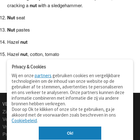
cracking a
nut
with a sledgehammer.
Nut
seat
Nut
pastes
Hazel
nut
Hazel
nut
, cotton, tomato
Privacy & Cookies
Wij en onze
partners
gebruiken cookies en vergelijkbare
technologieën om de inhoud van onze website op de
gebruiker af te stemmen, advertenties te personaliseren
en ons verkeer te analyseren. Onze partners kunnen deze
informatie combineren met informatie die zij via andere
bronnen hebben verkregen.
VERTALEN.NU
OVER
Door op Ok te klikken of onze site te gebruiken, ga je
Zinnen vertalen
Over deze site
akkoord met de voorwaarden zoals beschreven in ons
Verklarend woordenboek
Contact
Cookiebeleid
.
Vraagbaak
Privacy
Ok!
Professionele vertaling