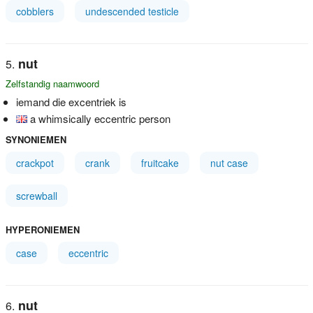
cobblers
undescended testicle
nut
Zelfstandig naamwoord
iemand die excentriek is
a whimsically eccentric person
SYNONIEMEN
crackpot
crank
fruitcake
nut case
screwball
HYPERONIEMEN
case
eccentric
nut