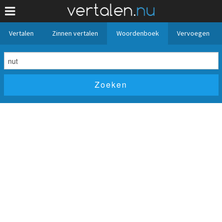
Vertalen
Zinnen vertalen
Woordenboek
Vervoegen