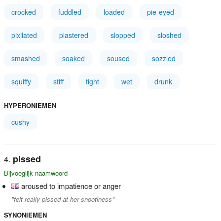
crocked
fuddled
loaded
pie-eyed
pixilated
plastered
slopped
sloshed
smashed
soaked
soused
sozzled
squiffy
stiff
tight
wet
drunk
HYPERONIEMEN
cushy
pissed
Bijvoeglijk naamwoord
aroused to impatience or anger
"felt really pissed at her snootiness"
SYNONIEMEN