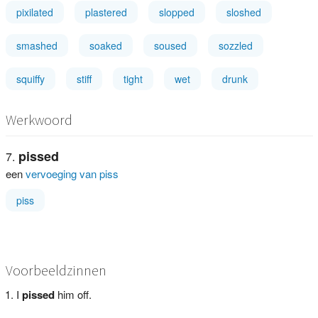
pixilated
plastered
slopped
sloshed
smashed
soaked
soused
sozzled
squiffy
stiff
tight
wet
drunk
Werkwoord
pissed
een
vervoeging van piss
piss
Voorbeeldzinnen
I
pissed
him off.