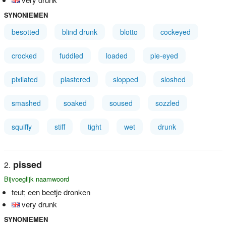
SYNONIEMEN
besotted
blind drunk
blotto
cockeyed
crocked
fuddled
loaded
pie-eyed
pixilated
plastered
slopped
sloshed
smashed
soaked
soused
sozzled
squiffy
stiff
tight
wet
drunk
pissed
Bijvoeglijk naamwoord
teut; een beetje dronken
very drunk
SYNONIEMEN