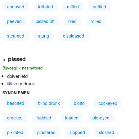
annoyed
irritated
miffed
nettled
peeved
pissed off
riled
roiled
steamed
stung
displeased
pissed
Bijvoeglijk naamwoord
dolverliefd
very drunk
SYNONIEMEN
besotted
blind drunk
blotto
cockeyed
crocked
fuddled
loaded
pie-eyed
pixilated
plastered
slopped
sloshed