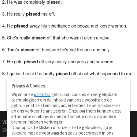
He was completely
pissed
.
He really
pissed
me off.
He
pissed
away his inheritance on booze and loose women.
She's really
pissed
off that she wasn't given a raise.
Tom's
pissed
off because he's not the one and only.
He gets
pissed
off very easily and yells and screams.
I guess I could be pretty
pissed
off about what happened to me.
Privacy & Cookies
Wij en onze
partners
gebruiken cookies en vergelijkbare
technologieën om de inhoud van onze website op de
gebruiker af te stemmen, advertenties te personaliseren
en ons verkeer te analyseren. Onze partners kunnen deze
informatie combineren met informatie die zij via andere
bronnen hebben verkregen.
VERTALEN.NU
OVER
Door op Ok te klikken of onze site te gebruiken, ga je
Zinnen vertalen
Over deze site
akkoord met de voorwaarden zoals beschreven in ons
Verklarend woordenboek
Contact