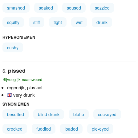
smashed
soaked
soused
sozzled
squiffy
stiff
tight
wet
drunk
HYPERONIEMEN
cushy
pissed
Bijvoeglijk naamwoord
regenrijk, pluviaal
very drunk
SYNONIEMEN
besotted
blind drunk
blotto
cockeyed
crocked
fuddled
loaded
pie-eyed