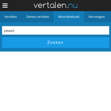
Vertalen
Zinnen vertalen
Woordenboek
Vervoegen