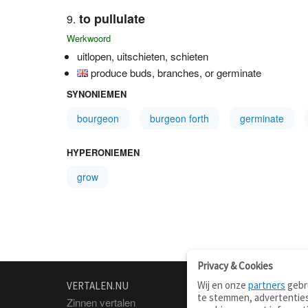
to pullulate
Werkwoord
uitlopen, uitschieten, schieten
produce buds, branches, or germinate
SYNONIEMEN
bourgeon
burgeon forth
germinate
HYPERONIEMEN
grow
Privacy & Cookies
Wij en onze
partners
gebru
VERTALEN.NU
OVER
te stemmen, advertenties
Zinnen vertalen
Over deze site