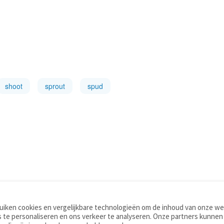
shoot
sprout
spud
iken cookies en vergelijkbare technologieën om de inhoud van onze web
TOOLS
WOORDENBOEKEN
 te personaliseren en ons verkeer te analyseren. Onze partners kunnen
Apps
Nederlands - Engels