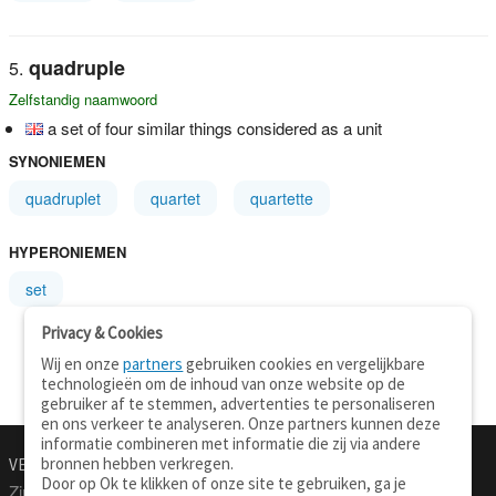
quadruple
Zelfstandig naamwoord
a set of four similar things considered as a unit
SYNONIEMEN
quadruplet
quartet
quartette
HYPERONIEMEN
set
Privacy & Cookies
Wij en onze
partners
gebruiken cookies en vergelijkbare
technologieën om de inhoud van onze website op de
gebruiker af te stemmen, advertenties te personaliseren
en ons verkeer te analyseren. Onze partners kunnen deze
informatie combineren met informatie die zij via andere
bronnen hebben verkregen.
VERTALEN.NU
OVER
Door op Ok te klikken of onze site te gebruiken, ga je
Zinnen vertalen
Over deze site