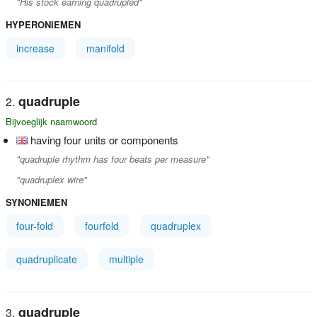
"His stock earning quadrupled"
HYPERONIEMEN
increase
manifold
quadruple
Bijvoeglijk naamwoord
having four units or components
"quadruple rhythm has four beats per measure"
"quadruplex wire"
SYNONIEMEN
four-fold
fourfold
quadruplex
quadruplicate
multiple
quadruple