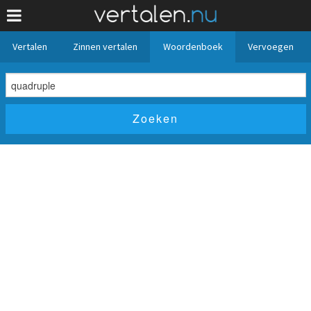
Vertalen
Zinnen vertalen
Woordenboek
Vervoegen