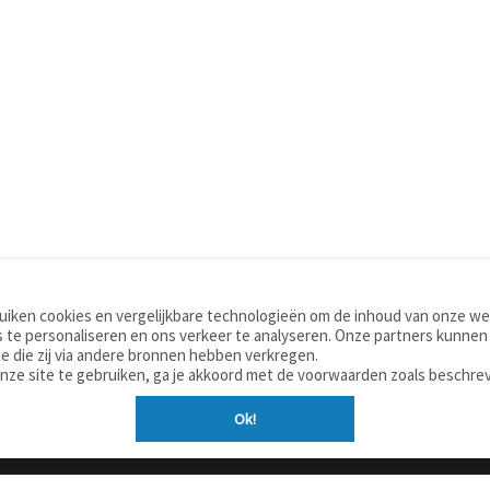
iken cookies en vergelijkbare technologieën om de inhoud van onze web
TOOLS
WOORDENBOEKEN
 te personaliseren en ons verkeer te analyseren. Onze partners kunnen
Apps
Nederlands - Engels
e die zij via andere bronnen hebben verkregen.
Mobiel
Nederlands - Duits
onze site te gebruiken, ga je akkoord met de voorwaarden zoals beschre
Tools & widgets
Nederlands - Spaans
Ok!