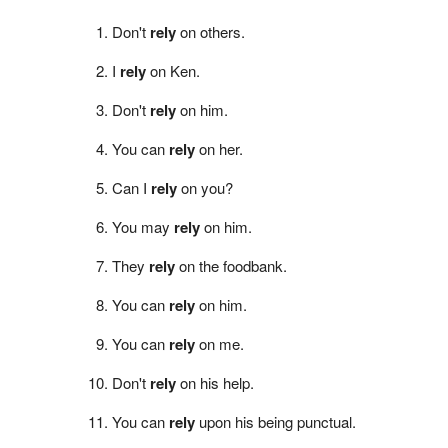
Don't
rely
on others.
I
rely
on Ken.
Don't
rely
on him.
You can
rely
on her.
Can I
rely
on you?
You may
rely
on him.
They
rely
on the foodbank.
You can
rely
on him.
You can
rely
on me.
Don't
rely
on his help.
You can
rely
upon his being punctual.