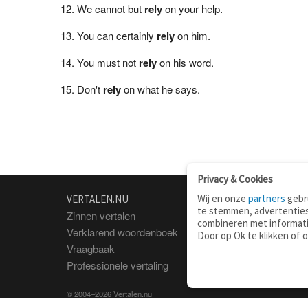
We cannot but
rely
on your help.
You can certainly
rely
on him.
You must not
rely
on his word.
Don't
rely
on what he says.
Privacy & Cookies
Wij en onze
partners
gebru
VERTALEN.NU
OVER
te stemmen, advertenties
Zinnen vertalen
Over deze site
combineren met informati
Verklarend woordenboek
Contact
Door op Ok te klikken of 
Vraagbaak
Privacy
Professionele vertaling
© 2004–2026 Vertalen.nu