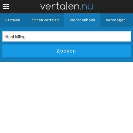
Vertalen
Zinnen vertalen
Woordenboek
Vervoegen