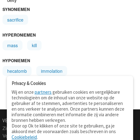
SYNONIEMEN
sacrifice
HYPERONIEMEN
mass
kill
HYPONIEMEN
hecatomb
immolation
Privacy & Cookies
Wij en onze
partners
gebruiken cookies en vergelijkbare
technologieën om de inhoud van onze website op de
gebruiker af te stemmen, advertenties te personaliseren
en ons verkeer te analyseren. Onze partners kunnen deze
informatie combineren met informatie die zij via andere
bronnen hebben verkregen.
VERTALEN.NU
OVER
Door op Ok te klikken of onze site te gebruiken, ga je
Zinnen vertalen
Over deze site
akkoord met de voorwaarden zoals beschreven in ons
Verklarend woordenboek
Contact
Cookiebeleid
.