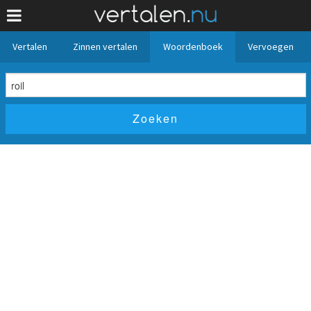
Vertalen
Zinnen vertalen
Woordenboek
Vervoegen