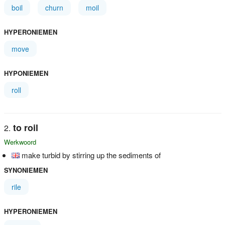
boil
churn
moil
HYPERONIEMEN
move
HYPONIEMEN
roll
to roil
Werkwoord
make turbid by stirring up the sediments of
SYNONIEMEN
rile
HYPERONIEMEN