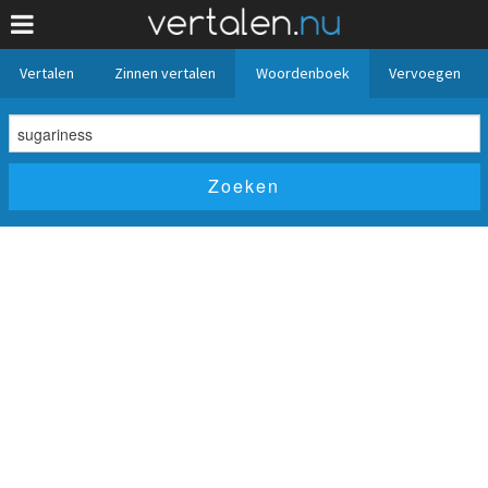
Vertalen
Zinnen vertalen
Woordenboek
Vervoegen