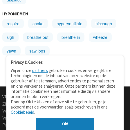
HYPONIEMEN
respire
choke
hyperventilate
hiccough
sigh
breathe out
breathe in
wheeze
yawn
saw logs
Privacy & Cookies
Wij en onze
partners
gebruiken cookies en vergelijkbare
technologieën om de inhoud van onze website op de
gebruiker af te stemmen, advertenties te personaliseren
en ons verkeer te analyseren. Onze partners kunnen deze
informatie combineren met informatie die zij via andere
bronnen hebben verkregen.
VERTALEN.NU
OVER
Door op Ok te klikken of onze site te gebruiken, ga je
Zinnen vertalen
Over deze site
akkoord met de voorwaarden zoals beschreven in ons
Verklarend woordenboek
Contact
Cookiebeleid
.
Vraagbaak
Privacy
Ok!
Professionele vertaling