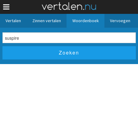
Vertalen
Zinnen vertalen
Woordenboek
Vervoegen