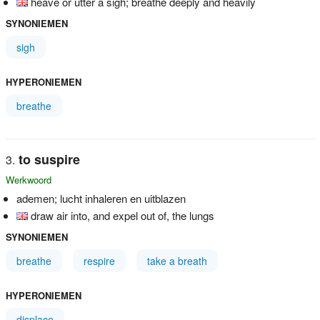
heave or utter a sigh; breathe deeply and heavily
SYNONIEMEN
sigh
HYPERONIEMEN
breathe
to suspire
Werkwoord
ademen; lucht inhaleren en uitblazen
draw air into, and expel out of, the lungs
SYNONIEMEN
breathe
respire
take a breath
HYPERONIEMEN
displace