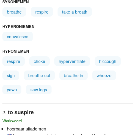
SYNONIEMEN
breathe
respire
take a breath
HYPERONIEMEN
convalesce
HYPONIEMEN
respire
choke
hyperventilate
hiccough
sigh
breathe out
breathe in
wheeze
yawn
saw logs
to suspire
Werkwoord
hoorbaar uitademen