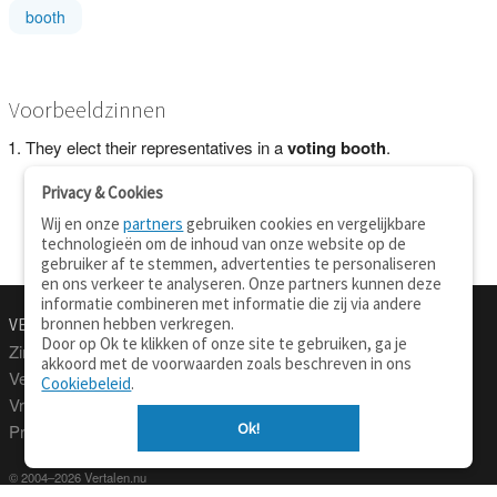
booth
Voorbeeldzinnen
They elect their representatives in a
voting booth
.
Privacy & Cookies
Wij en onze
partners
gebruiken cookies en vergelijkbare
technologieën om de inhoud van onze website op de
gebruiker af te stemmen, advertenties te personaliseren
en ons verkeer te analyseren. Onze partners kunnen deze
informatie combineren met informatie die zij via andere
bronnen hebben verkregen.
VERTALEN.NU
OVER
Door op Ok te klikken of onze site te gebruiken, ga je
Zinnen vertalen
Over deze site
akkoord met de voorwaarden zoals beschreven in ons
Verklarend woordenboek
Contact
Cookiebeleid
.
Vraagbaak
Privacy
Ok!
Professionele vertaling
© 2004–2026 Vertalen.nu