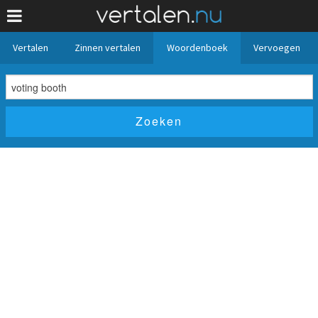
Vertalen
Zinnen vertalen
Woordenboek
Vervoegen