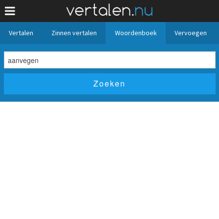
Vertalen
Zinnen vertalen
Woordenboek
Vervoegen