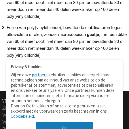
van 60 of meer doch niet meer dan 80 μm en bevattende 30 of
meer doch niet meer dan 40 delen weekmaker op 100 delen
poly(vinylchloride)
Foliën van poly(vinylchloride), bevattende stabilisatoren tegen
ultraviolette stralen, zonder microscopisch
gaatje
, met een dikte
van 60 of meer doch niet meer dan 80 μm en bevattende 30 of
meer doch niet meer dan 40 delen weekmaker op 100 delen
poly(vinylchloride)
Privacy & Cookies
Wij en onze
partners
gebruiken cookies en vergelijkbare
technologieën om de inhoud van onze website op de
gebruiker af te stemmen, advertenties te personaliseren
en ons verkeer te analyseren. Onze partners kunnen deze
informatie combineren met informatie die zij via andere
bronnen hebben verkregen.
VERTALEN.NU
OVER
Door op Ok te klikken of onze site te gebruiken, ga je
Zinnen vertalen
Over deze site
akkoord met de voorwaarden zoals beschreven in ons
Verklarend woordenboek
Contact
Cookiebeleid
.
Vraagbaak
Privacy
Ok!
Professionele vertaling