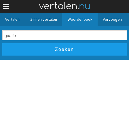
Vertalen
Zinnen vertalen
Woordenboek
Vervoegen