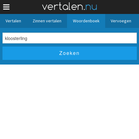
Vertalen
Zinnen vertalen
Woordenboek
Vervoegen