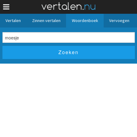
Vertalen
Zinnen vertalen
Woordenboek
Vervoegen