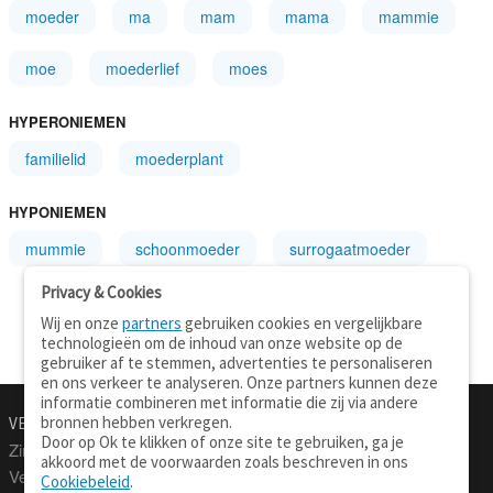
moeder
ma
mam
mama
mammie
moe
moederlief
moes
HYPERONIEMEN
familielid
moederplant
HYPONIEMEN
mummie
schoonmoeder
surrogaatmoeder
Privacy & Cookies
Wij en onze
partners
gebruiken cookies en vergelijkbare
technologieën om de inhoud van onze website op de
gebruiker af te stemmen, advertenties te personaliseren
en ons verkeer te analyseren. Onze partners kunnen deze
informatie combineren met informatie die zij via andere
bronnen hebben verkregen.
VERTALEN.NU
OVER
Door op Ok te klikken of onze site te gebruiken, ga je
Zinnen vertalen
Over deze site
akkoord met de voorwaarden zoals beschreven in ons
Verklarend woordenboek
Contact
Cookiebeleid
.