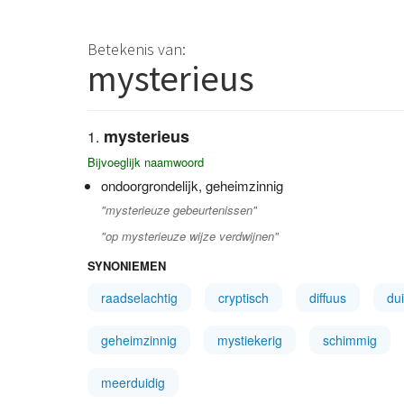
Betekenis van:
mysterieus
mysterieus
Bijvoeglijk naamwoord
ondoorgrondelijk, geheimzinnig
"mysterieuze gebeurtenissen"
"op mysterieuze wijze verdwijnen"
SYNONIEMEN
raadselachtig
cryptisch
diffuus
dui
geheimzinnig
mystiekerig
schimmig
meerduidig