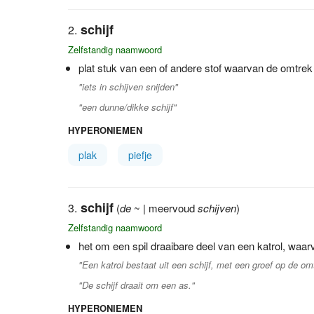
schijf
Zelfstandig naamwoord
plat stuk van een of andere stof waarvan de omtrek n
"iets in schijven snijden"
"een dunne/dikke schijf"
HYPERONIEMEN
plak
piefje
schijf
(
de
~ | meervoud
schijven
)
Zelfstandig naamwoord
het om een spil draaibare deel van een katrol, waar
"Een katrol bestaat uit een schijf, met een groef op de omt
"De schijf draait om een as."
HYPERONIEMEN