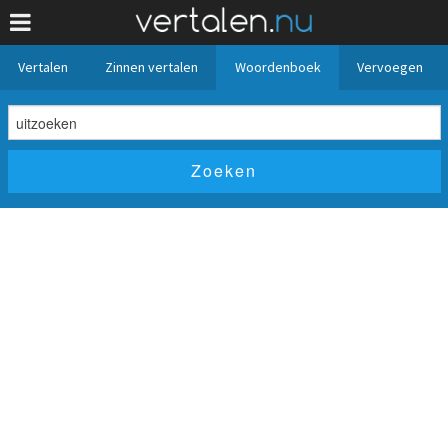
Vertalen
Zinnen vertalen
Woordenboek
Vervoegen