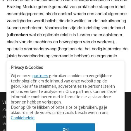
Braking Module gebruikgemaakt van praktische stappen in het
assemblageproces, als de context waarin een aantal algemene
vaardigheden wordt belicht die de kwaliteit en de taakuitvoering
kunnen verbeteren. Voorbeelden zijn de inrichting van de band
(
uitzoeken
wat de optimale relatie is tussen materiaalstroom,
plaats van de machines en bewegingen van de werkers),
optimale voorraadomvang (begrijpen dat het nodig is precies de
juiste hoeveelheden op voorraad te hebben) en ergonomie.
Privacy & Cookies
Wij en onze
partners
gebruiken cookies en vergelijkbare
technologieën om de inhoud van onze website op de
gebruiker af te stemmen, advertenties te personaliseren
en ons verkeer te analyseren. Onze partners kunnen deze
informatie combineren met informatie die zij via andere
bronnen hebben verkregen.
VERTALEN.NU
OVER
Door op Ok te klikken of onze site te gebruiken, ga je
Zinnen vertalen
Over deze site
akkoord met de voorwaarden zoals beschreven in ons
Verklarend woordenboek
Contact
Cookiebeleid
.
Vraagbaak
Privacy
Ok!
Professionele vertaling