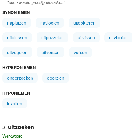
"een kwestie grondig uitzoeken"
SYNONIEMEN
napluizen
navlooien
uitdokteren
uitplussen
uitpuzzelen
uitvissen
uitvlooien
uitvogelen
uitvorsen
vorsen
HYPERONIEMEN
onderzoeken
doorzien
HYPONIEMEN
invallen
uitzoeken
Werkwoord