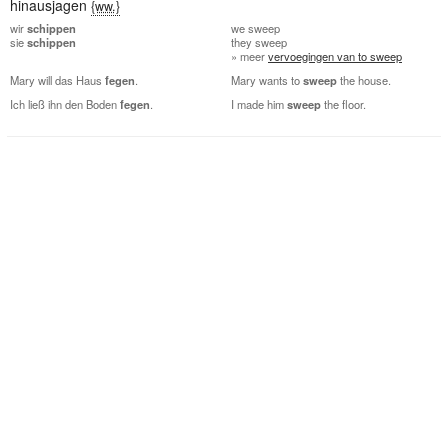
hinausjagen
{ww.}
wir
schippen
we
sweep
sie
schippen
they
sweep
» meer
vervoegingen van to sweep
Mary will das Haus
fegen
.
Mary wants to
sweep
the house.
Ich ließ ihn den Boden
fegen
.
I made him
sweep
the floor.