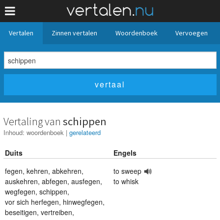
Vertalen
Zinnen vertalen
Woordenboek
Vervoegen
Vertaling van
schippen
Inhoud:
woordenboek
|
gerelateerd
Duits
Engels
fegen
,
kehren
,
abkehren
,
to sweep
auskehren
,
abfegen
,
ausfegen
,
to whisk
wegfegen
,
schippen
,
vor sich herfegen
,
hinwegfegen
,
beseitigen
,
vertreiben
,