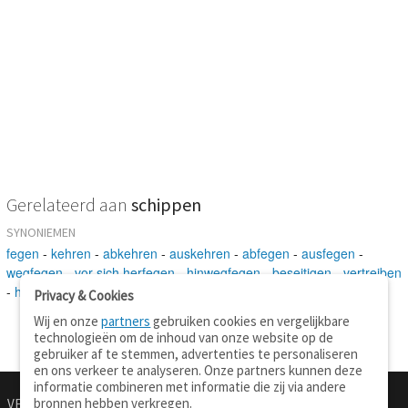
Gerelateerd aan
schippen
SYNONIEMEN
fegen
-
kehren
-
abkehren
-
auskehren
-
abfegen
-
ausfegen
-
wegfegen
-
vor sich herfegen
-
hinwegfegen
-
beseitigen
-
vertreiben
-
hinausjagen
Privacy & Cookies
Wij en onze
partners
gebruiken cookies en vergelijkbare
technologieën om de inhoud van onze website op de
gebruiker af te stemmen, advertenties te personaliseren
en ons verkeer te analyseren. Onze partners kunnen deze
informatie combineren met informatie die zij via andere
bronnen hebben verkregen.
VERTALEN.NU
OVER