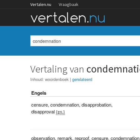
Vertalen.nu
Vraagbaak
Vertaling van
condemnati
Inhoud:
woordenboek
|
gerelateerd
Engels
censure
,
condemnation
,
disapprobation
,
disapproval
{zn.}
observation
,
remark
,
reproof
,
censure
,
condemnation