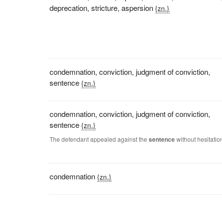
deprecation
,
stricture
,
aspersion
{zn.}
condemnation
,
conviction
,
judgment of conviction
,
sentence
{zn.}
condemnation
,
conviction
,
judgment of conviction
,
sentence
{zn.}
The defendant appealed against the
sentence
without hesitatio
condemnation
{zn.}