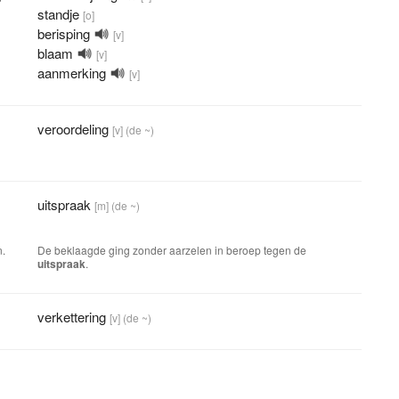
standje
[o]
berisping
[v]
blaam
[v]
aanmerking
[v]
veroordeling
[v]
(de ~)
uitspraak
[m]
(de ~)
n.
De beklaagde ging zonder aarzelen in beroep tegen de
uitspraak
.
verkettering
[v]
(de ~)