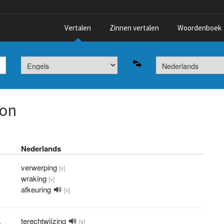
Vertalen
Zinnen vertalen
Woordenboek
on
Nederlands
verwerping
[v]
wraking
[v]
afkeuring
[v]
,
terechtwijzing
[v]