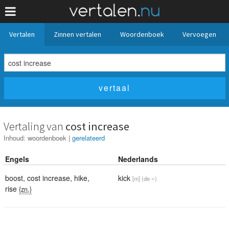
Vertalen
Zinnen vertalen
Woordenboek
Vervoegen
Vertaling van
cost increase
Inhoud:
woordenboek
|
gerelateerd
Engels
Nederlands
boost
,
cost increase
,
hike
,
kick
[m]
(de ~)
rise
{zn.}