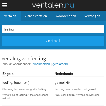
Vertalen
Zinnen vertalen
Woordenboek
Vervoegen
Vertaling van
feeling
Inhoud:
woordenboek
|
voorbeelden
|
gerelateerd
Engels
Nederlands
feeling
,
touch
gevoel
{zn.}
She sang her sweet song with
feeling
.
Ze zong haar mooie lied met
gevoel
.
"What kind of
feeling
?" the shopkeeper
"Wat voor
gevoel
?" vroeg de winkelier.
asked.