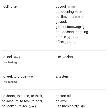
feeling
gevoel
{zn.}
[o]
(het ~)
aandoening
[v]
(de ~)
sentiment
[o]
(het ~)
gevoelen
gemoedsbeweging
gemoedsaandoening
emotie
[v]
(de ~)
affect
[o]
(het ~)
to feel
zich voelen
{ww.}
I
am
feeling
to feel
,
to grope
aftasten
{ww.}
I
am
feeling
to deem
,
to opine
,
to think
,
achten
to account
,
to feel
,
to hold
,
geloven
to reckon
,
to see
van mening zijn
{ww.}