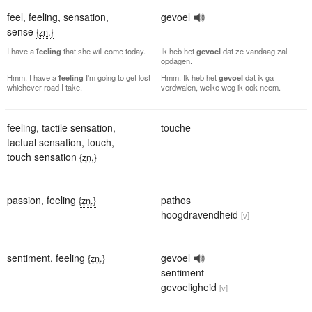
feel
,
feeling
,
sensation
,
gevoel
sense
{zn.}
I have a
feeling
that she will come today.
Ik heb het
gevoel
dat ze vandaag zal
opdagen.
Hmm. I have a
feeling
I'm going to get lost
Hmm. Ik heb het
gevoel
dat ik ga
whichever road I take.
verdwalen, welke weg ik ook neem.
feeling
,
tactile sensation
,
touche
tactual sensation
,
touch
,
touch sensation
{zn.}
passion
,
feeling
pathos
{zn.}
hoogdravendheid
[v]
sentiment
,
feeling
gevoel
{zn.}
sentiment
gevoeligheid
[v]