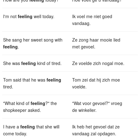
I'm not
feeling
well today.
Ik voel me niet goed
vandaag.
She sang her sweet song with
Ze zong haar mooie lied
feeling
.
met gevoel.
She was
feeling
kind of tired.
Ze voelde zich nogal moe.
Tom said that he was
feeling
Tom zei dat hij zich moe
tired.
voelde.
"What kind of
feeling
?" the
"Wat voor gevoel?" vroeg
shopkeeper asked.
de winkelier.
I have a
feeling
that she will
Ik heb het gevoel dat ze
come today.
vandaag zal opdagen.