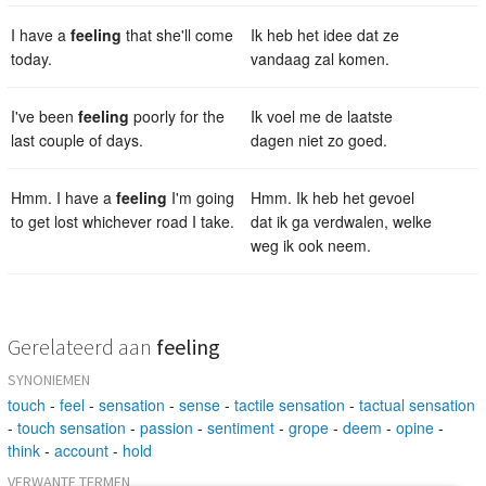
I have a
feeling
that she'll come
Ik heb het idee dat ze
today.
vandaag zal komen.
I've been
feeling
poorly for the
Ik voel me de laatste
last couple of days.
dagen niet zo goed.
Hmm. I have a
feeling
I'm going
Hmm. Ik heb het gevoel
to get lost whichever road I take.
dat ik ga verdwalen, welke
weg ik ook neem.
Gerelateerd aan
feeling
SYNONIEMEN
touch
-
feel
-
sensation
-
sense
-
tactile sensation
-
tactual sensation
-
touch sensation
-
passion
-
sentiment
-
grope
-
deem
-
opine
-
think
-
account
-
hold
VERWANTE TERMEN