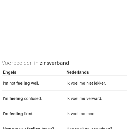
Voorbeelden in
zinsverband
Engels
Nederlands
I'm not
feeling
well.
Ik voel me niet lekker.
I'm
feeling
confused.
Ik voel me verward.
I'm
feeling
tired.
Ik voel me moe.
How are you
feeling
today?
Hoe voelt ge u vandaag?