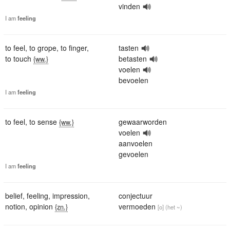
vinden
I
am
feeling
to feel
,
to grope
,
to finger
,
tasten
to touch
betasten
{ww.}
voelen
bevoelen
I
am
feeling
to feel
,
to sense
gewaarworden
{ww.}
voelen
aanvoelen
gevoelen
I
am
feeling
belief
,
feeling
,
impression
,
conjectuur
notion
,
opinion
vermoeden
{zn.}
[o]
(het ~)