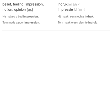
belief
,
feeling
,
impression
,
indruk
[m]
(de ~)
notion
,
opinion
impressie
{zn.}
[v]
(de ~)
He makes a bad
impression
.
Hij maakt een slechte
indruk
.
Tom made a poor
impression
.
Tom maakte een slechte
indruk
.