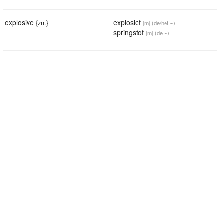
explosive
explosief
{zn.}
[m]
(de/het ~)
springstof
[m]
(de ~)