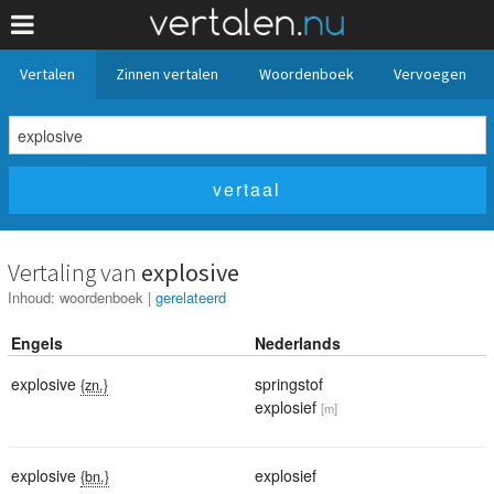
Vertalen
Zinnen vertalen
Woordenboek
Vervoegen
Vertaling van
explosive
Inhoud:
woordenboek
|
gerelateerd
Engels
Nederlands
explosive
springstof
{zn.}
explosief
[m]
explosive
explosief
{bn.}