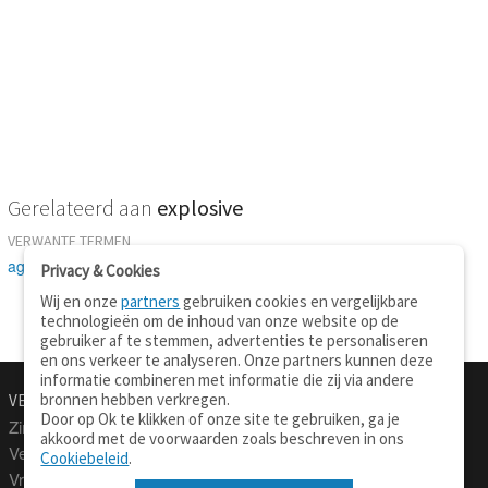
Gerelateerd aan
explosive
VERWANTE TERMEN
agent
Privacy & Cookies
Wij en onze
partners
gebruiken cookies en vergelijkbare
technologieën om de inhoud van onze website op de
gebruiker af te stemmen, advertenties te personaliseren
en ons verkeer te analyseren. Onze partners kunnen deze
informatie combineren met informatie die zij via andere
bronnen hebben verkregen.
VERTALEN.NU
OVER
Door op Ok te klikken of onze site te gebruiken, ga je
Zinnen vertalen
Over deze site
akkoord met de voorwaarden zoals beschreven in ons
Verklarend woordenboek
Contact
Cookiebeleid
.
Vraagbaak
Privacy