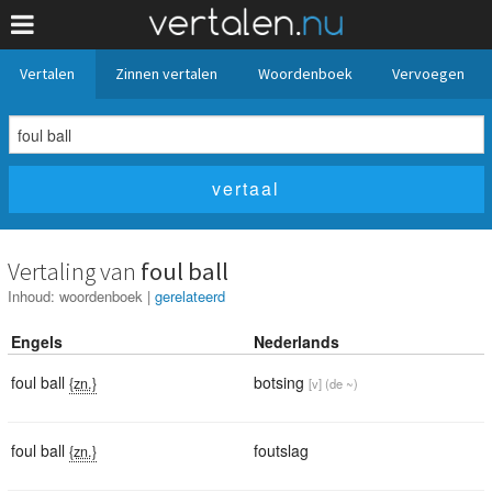
Vertalen
Zinnen vertalen
Woordenboek
Vervoegen
Vertaling van
foul ball
Inhoud:
woordenboek
|
gerelateerd
Engels
Nederlands
foul ball
botsing
{zn.}
[v]
(de ~)
foul ball
foutslag
{zn.}