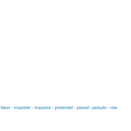
-
faker
-
imposter
-
impostor
-
pretender
-
pseud
-
pseudo
-
role