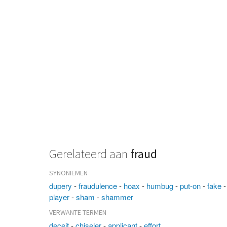
Gerelateerd aan
fraud
SYNONIEMEN
dupery
-
fraudulence
-
hoax
-
humbug
-
put-on
-
fake
player
-
sham
-
shammer
VERWANTE TERMEN
deceit
-
chiseler
-
applicant
-
effort