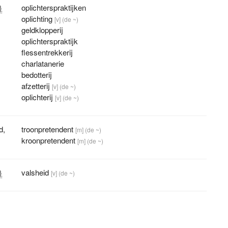
oplichterspraktijken
}
oplichting
[v]
(de ~)
geldklopperij
oplichterspraktijk
flessentrekkerij
charlatanerie
bedotterij
afzetterij
[v]
(de ~)
oplichterij
[v]
(de ~)
d
,
troonpretendent
[m]
(de ~)
kroonpretendent
[m]
(de ~)
valsheid
}
[v]
(de ~)