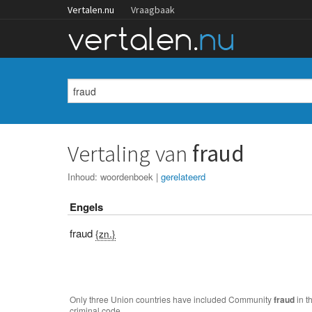
Vertalen.nu
Vraagbaak
Vertaling van
fraud
Inhoud:
woordenboek
|
gerelateerd
Engels
fraud
{zn.}
Only three Union countries have included Community
fraud
in t
criminal code.