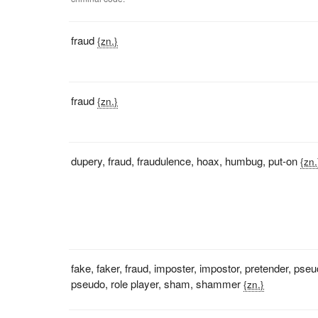
fraud
{zn.}
fraud
{zn.}
dupery
,
fraud
,
fraudulence
,
hoax
,
humbug
,
put-on
{zn.
fake
,
faker
,
fraud
,
imposter
,
impostor
,
pretender
,
pseu
pseudo
,
role player
,
sham
,
shammer
{zn.}