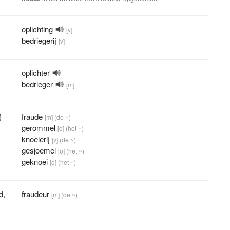
oplichting
[v]
bedriegerij
[v]
oplichter
bedrieger
[m]
fraude
}
[m]
(de ~)
gerommel
[o]
(het ~)
knoeierij
[v]
(de ~)
gesjoemel
[o]
(het ~)
geknoei
[o]
(het ~)
d
,
fraudeur
[m]
(de ~)