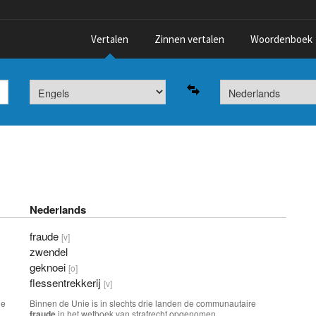
Vertalen
Zinnen vertalen
Woordenboek
Nederlands
fraude
[v]
zwendel
geknoei
[o]
flessentrekkerij
[v]
he
Binnen de Unie is in slechts drie landen de communautaire
fraude
in het wetboek van strafrecht opgenomen.