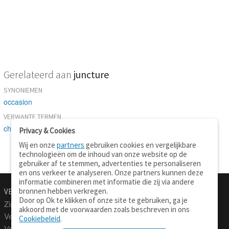
Gerelateerd aan
juncture
SYNONIEMEN
occasion
VERWANTE TERMEN
checkpoint
-
event
Privacy & Cookies
Wij en onze
partners
gebruiken cookies en vergelijkbare
technologieën om de inhoud van onze website op de
gebruiker af te stemmen, advertenties te personaliseren
en ons verkeer te analyseren. Onze partners kunnen deze
informatie combineren met informatie die zij via andere
bronnen hebben verkregen.
VERTALEN.NU
OVER
Door op Ok te klikken of onze site te gebruiken, ga je
Zinnen vertalen
Over deze site
akkoord met de voorwaarden zoals beschreven in ons
Verklarend woordenboek
Contact
Cookiebeleid
.
Vraagbaak
Privacy