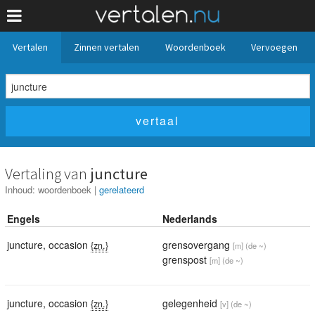
Vertalen
Zinnen vertalen
Woordenboek
Vervoegen
Vertaling van
juncture
Inhoud:
woordenboek
|
gerelateerd
Engels
Nederlands
juncture
,
occasion
grensovergang
{zn.}
[m]
(de ~)
grenspost
[m]
(de ~)
juncture
,
occasion
gelegenheid
{zn.}
[v]
(de ~)