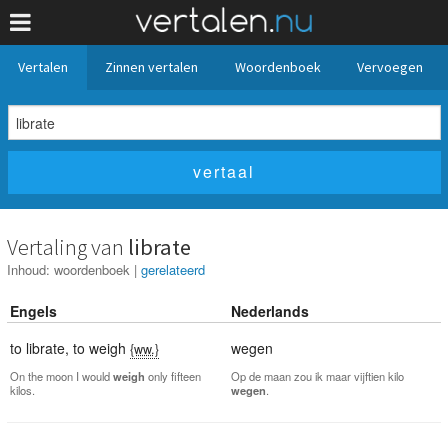
Vertalen
Zinnen vertalen
Woordenboek
Vervoegen
Vertaling van
librate
Inhoud:
woordenboek
|
gerelateerd
Engels
Nederlands
to librate
,
to weigh
wegen
{ww.}
On the moon I would
weigh
only fifteen
Op de maan zou ik maar vijftien kilo
kilos.
wegen
.