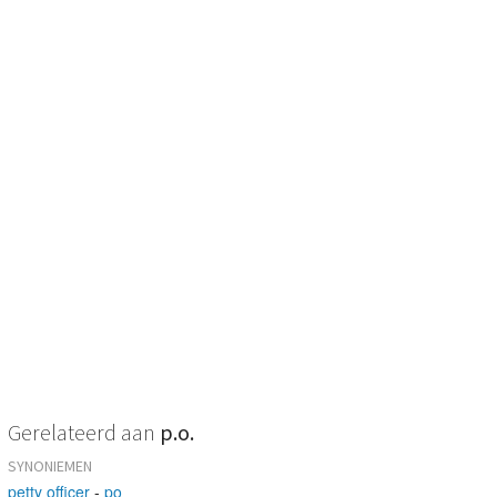
Gerelateerd aan
p.o.
SYNONIEMEN
petty officer
-
po