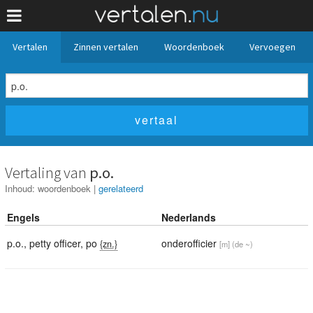
Vertalen
Zinnen vertalen
Woordenboek
Vervoegen
Vertaling van
p.o.
Inhoud:
woordenboek
|
gerelateerd
Engels
Nederlands
p.o.
,
petty officer
,
po
onderofficier
{zn.}
[m]
(de ~)