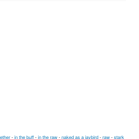
gether
-
in the buff
-
in the raw
-
naked as a jaybird
-
raw
-
stark