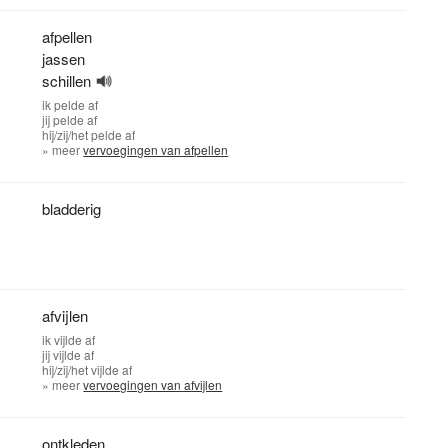
afpellen
jassen
schillen
ik
pelde af
jij
pelde af
hij/zij/het
pelde af
» meer
vervoegingen van afpellen
bladderig
afvijlen
ik
vijlde af
jij
vijlde af
hij/zij/het
vijlde af
» meer
vervoegingen van afvijlen
ontkleden