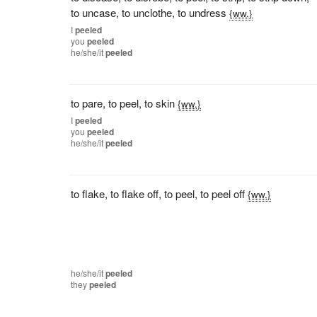
to uncase
,
to unclothe
,
to undress
{ww.}
I
peeled
you
peeled
he/she/it
peeled
to pare
,
to peel
,
to skin
{ww.}
I
peeled
you
peeled
he/she/it
peeled
to flake
,
to flake off
,
to peel
,
to peel off
{ww.}
he/she/it
peeled
they
peeled