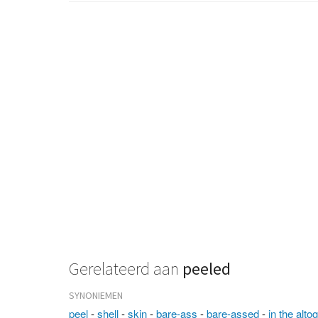
Gerelateerd aan
peeled
SYNONIEMEN
peel
-
shell
-
skin
-
bare-ass
-
bare-assed
-
in the alto