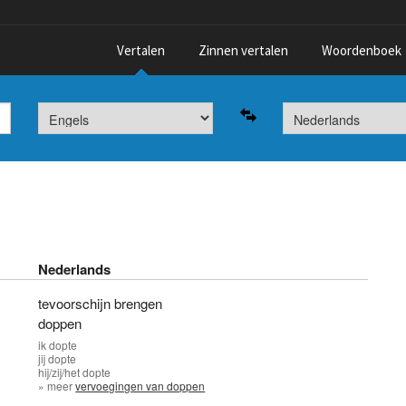
Vertalen
Zinnen vertalen
Woordenboek
Nederlands
tevoorschijn brengen
doppen
ik
dopte
jij
dopte
hij/zij/het
dopte
» meer
vervoegingen van doppen