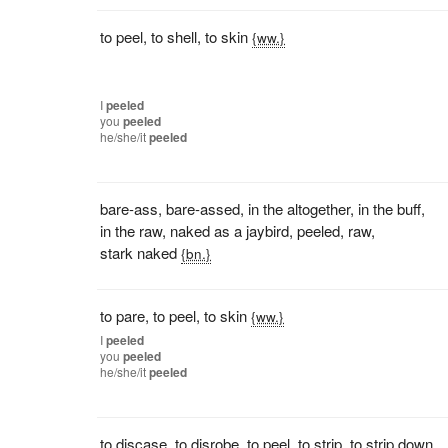
to peel
,
to shell
,
to skin
{ww.}
I
peeled
you
peeled
he/she/it
peeled
bare-ass
,
bare-assed
,
in the altogether
,
in the buff
,
in the raw
,
naked as a jaybird
,
peeled
,
raw
,
stark naked
{bn.}
to pare
,
to peel
,
to skin
{ww.}
I
peeled
you
peeled
he/she/it
peeled
to discase
,
to disrobe
,
to peel
,
to strip
,
to strip down
,