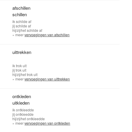
afschillen
schillen
ik
schilde af
jij
schilde af
hij/zij/het
schilde af
» meer
vervoegingen van afschillen
uittrekken
ik
trok uit
jij
trok uit
hij/zij/het
trok uit
» meer
vervoegingen van uittrekken
ontkleden
uitkleden
ik
ontkleedde
jij
ontkleedde
hij/zij/het
ontkleedde
» meer
vervoegingen van ontkleden