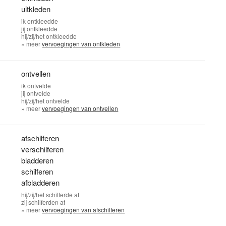
uitkleden
ik
ontkleedde
jij
ontkleedde
hij/zij/het
ontkleedde
» meer
vervoegingen van ontkleden
ontvellen
ik
ontvelde
jij
ontvelde
hij/zij/het
ontvelde
» meer
vervoegingen van ontvellen
afschilferen
verschilferen
bladderen
schilferen
afbladderen
hij/zij/het
schilferde af
zij
schilferden af
» meer
vervoegingen van afschilferen