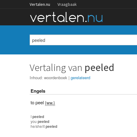
Vertalen.nu
Vraagbaak
Vertaling van
peeled
Inhoud:
woordenboek
|
gerelateerd
Engels
to peel
{ww.}
I
peeled
you
peeled
he/she/it
peeled