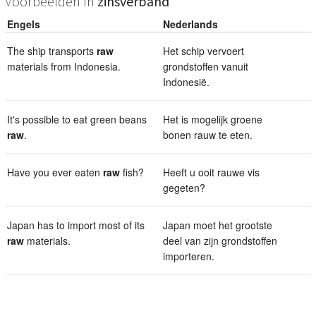
Voorbeelden in
zinsverband
Engels
Nederlands
The ship transports
raw
Het schip vervoert
materials from Indonesia.
grondstoffen vanuit
Indonesië.
It's possible to eat green beans
Het is mogelijk groene
raw
.
bonen rauw te eten.
Have you ever eaten
raw
fish?
Heeft u ooit rauwe vis
gegeten?
Japan has to import most of its
Japan moet het grootste
raw
materials.
deel van zijn grondstoffen
importeren.