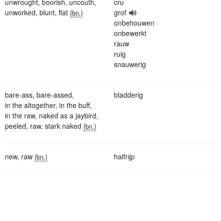
unwrought
,
boorish
,
uncouth
,
cru
unworked
,
blunt
,
flat
grof
{bn.}
onbehouwen
onbewerkt
rauw
ruig
snauwerig
bare-ass
,
bare-assed
,
bladderig
in the altogether
,
in the buff
,
in the raw
,
naked as a jaybird
,
peeled
,
raw
,
stark naked
{bn.}
new
,
raw
halfrijp
{bn.}