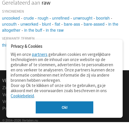
Gerelateerd aan
raw
SYNONIEMEN
uncooked
-
crude
-
rough
-
unrefined
-
unwrought
-
boorish
-
uncouth
-
unworked
-
blunt
-
flat
-
bare-ass
-
bare-assed
-
in the
altogether
-
in the buff
-
in the raw
VERWANTE TERMEN
third-rate
-
high
Privacy & Cookies
Wij en onze
partners
gebruiken cookies en vergelijkbare
technologieën om de inhoud van onze website op de
gebruiker af te stemmen, advertenties te personaliseren
en ons verkeer te analyseren. Onze partners kunnen deze
informatie combineren met informatie die zij via andere
bronnen hebben verkregen.
VERTALEN.NU
OVER
Door op Ok te klikken of onze site te gebruiken, ga je
Zinnen vertalen
Over deze site
akkoord met de voorwaarden zoals beschreven in ons
Verklarend woordenboek
Contact
Cookiebeleid
.
Vraagbaak
Privacy
Ok!
Professionele vertaling
© 2004–2026 Vertalen.nu