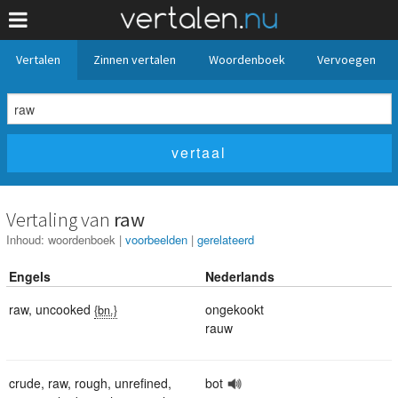
Vertalen
Zinnen vertalen
Woordenboek
Vervoegen
Vertaling van
raw
Inhoud:
woordenboek
|
voorbeelden
|
gerelateerd
Engels
Nederlands
raw
,
uncooked
ongekookt
{bn.}
rauw
crude
,
raw
,
rough
,
unrefined
,
bot