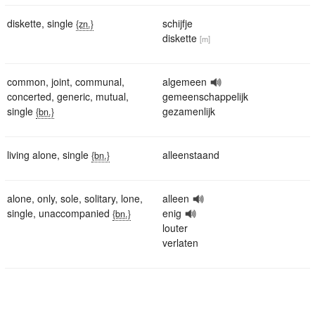
diskette
,
single
schijfje
{zn.}
diskette
[m]
common
,
joint
,
communal
,
algemeen
concerted
,
generic
,
mutual
,
gemeenschappelijk
single
gezamenlijk
{bn.}
living alone
,
single
alleenstaand
{bn.}
alone
,
only
,
sole
,
solitary
,
lone
,
alleen
single
,
unaccompanied
enig
{bn.}
louter
verlaten