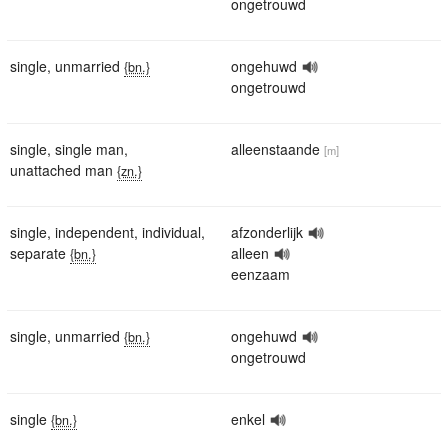
ongetrouwd
single
,
unmarried
ongehuwd
{bn.}
ongetrouwd
single
,
single man
,
alleenstaande
[m]
unattached man
{zn.}
single
,
independent
,
individual
,
afzonderlijk
separate
alleen
{bn.}
eenzaam
single
,
unmarried
ongehuwd
{bn.}
ongetrouwd
single
enkel
{bn.}