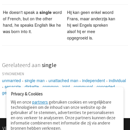
He doesn't speak a
single
word
Hij kan geen enkel woord
of French, but on the other
Frans, maar anderzijs kan
hand, he speaks English like he
hij wel Engels spreken
was born into it.
alsof hij er mee
opgegroeid is.
Gerelateerd aan
single
SYNONIEMEN
unmarried
-
single man
-
unattached man
-
independent
-
individual
-
separate
-
diskette
-
common
-
joint
-
communal
-
concerted
-
generic
-
mutual
-
living alone
-
alone
Privacy & Cookies
Wij en onze
partners
gebruiken cookies en vergelijkbare
technologieën om de inhoud van onze website op de
gebruiker af te stemmen, advertenties te personaliseren
en ons verkeer te analyseren. Onze partners kunnen deze
informatie combineren met informatie die zij via andere
bronnen hebben verkregen.
VERTALEN.NU
OVER