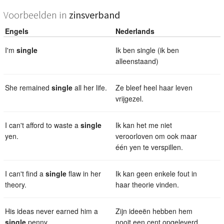
Voorbeelden in
zinsverband
Engels
Nederlands
I'm
single
Ik ben single (ik ben
alleenstaand)
She remained
single
all her life.
Ze bleef heel haar leven
vrijgezel.
I can't afford to waste a
single
Ik kan het me niet
yen.
veroorloven om ook maar
één yen te verspillen.
I can't find a
single
flaw in her
Ik kan geen enkele fout in
theory.
haar theorie vinden.
His ideas never earned him a
Zijn ideeën hebben hem
single
penny.
nooit een cent opgeleverd.