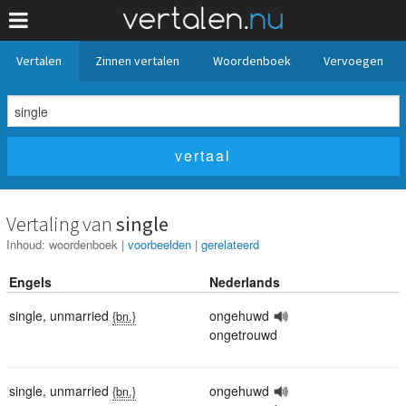
Vertalen
Zinnen vertalen
Woordenboek
Vervoegen
Vertaling van
single
Inhoud:
woordenboek
|
voorbeelden
|
gerelateerd
Engels
Nederlands
single
,
unmarried
ongehuwd
{bn.}
ongetrouwd
single
,
unmarried
ongehuwd
{bn.}