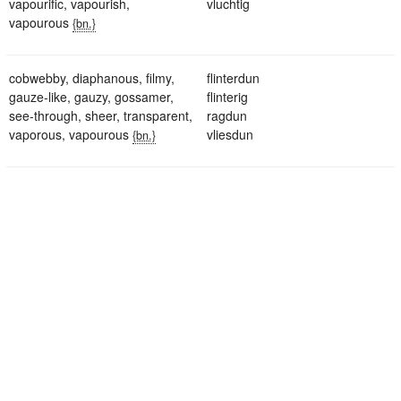
vapourific
,
vapourish
,
vluchtig
vapourous
{bn.}
cobwebby
,
diaphanous
,
filmy
,
flinterdun
gauze-like
,
gauzy
,
gossamer
,
flinterig
see-through
,
sheer
,
transparent
,
ragdun
vaporous
,
vapourous
vliesdun
{bn.}