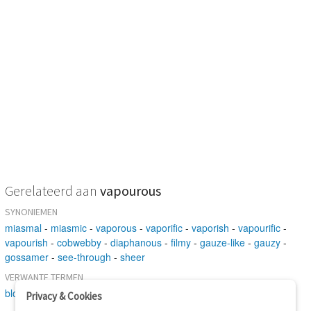
Gerelateerd aan
vapourous
SYNONIEMEN
miasmal
-
miasmic
-
vaporous
-
vaporific
-
vaporish
-
vapourific
-
vapourish
-
cobwebby
-
diaphanous
-
filmy
-
gauze-like
-
gauzy
-
gossamer
-
see-through
-
sheer
VERWANTE TERMEN
blown
-
erratic
Privacy & Cookies