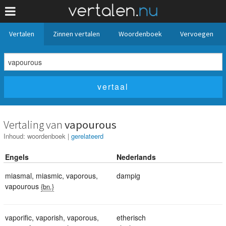
Vertalen
Zinnen vertalen
Woordenboek
Vervoegen
Vertaling van
vapourous
Inhoud:
woordenboek
|
gerelateerd
Engels
Nederlands
miasmal
,
miasmic
,
vaporous
,
dampig
vapourous
{bn.}
vaporific
,
vaporish
,
vaporous
,
etherisch