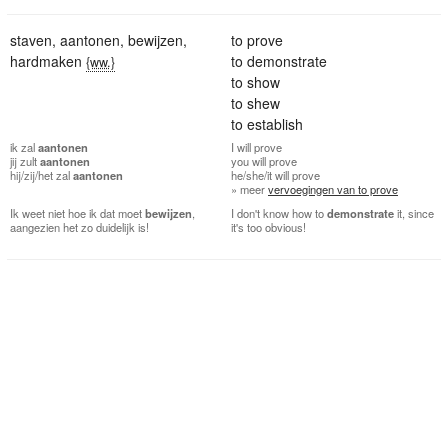
staven
,
aantonen
,
bewijzen
,
to prove
hardmaken
to demonstrate
{ww.}
to show
to shew
to establish
ik
zal
aantonen
I
will prove
jij
zult
aantonen
you
will prove
hij/zij/het
zal
aantonen
he/she/it
will prove
» meer
vervoegingen van to prove
Ik weet niet hoe ik dat moet
bewijzen
,
I don't know how to
demonstrate
it, since
aangezien het zo duidelijk is!
it's too obvious!