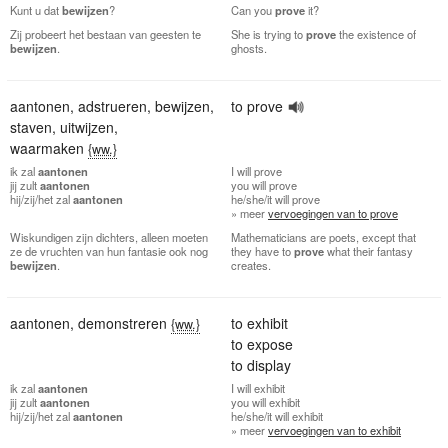
Kunt u dat
bewijzen
?
Can you
prove
it?
Zij probeert het bestaan van geesten te
She is trying to
prove
the existence of
bewijzen
.
ghosts.
aantonen
,
adstrueren
,
bewijzen
,
to prove
staven
,
uitwijzen
,
waarmaken
{ww.}
ik
zal
aantonen
I
will prove
jij
zult
aantonen
you
will prove
hij/zij/het
zal
aantonen
he/she/it
will prove
» meer
vervoegingen van to prove
Wiskundigen zijn dichters, alleen moeten
Mathematicians are poets, except that
ze de vruchten van hun fantasie ook nog
they have to
prove
what their fantasy
bewijzen
.
creates.
aantonen
,
demonstreren
to exhibit
{ww.}
to expose
to display
ik
zal
aantonen
I
will exhibit
jij
zult
aantonen
you
will exhibit
hij/zij/het
zal
aantonen
he/she/it
will exhibit
» meer
vervoegingen van to exhibit