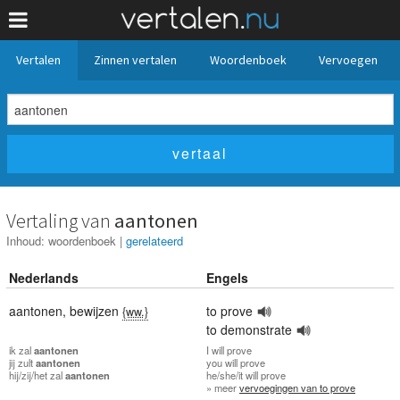
Vertalen
Zinnen vertalen
Woordenboek
Vervoegen
Vertaling van
aantonen
Inhoud:
woordenboek
|
gerelateerd
Nederlands
Engels
aantonen
,
bewijzen
to prove
{ww.}
to demonstrate
ik
zal
aantonen
I
will prove
jij
zult
aantonen
you
will prove
hij/zij/het
zal
aantonen
he/she/it
will prove
» meer
vervoegingen van to prove