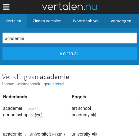
Vertalen
Zinnen vertalen
Woordenboek
Vervoegen
Vertaling van
academie
Inhoud:
woordenboek
|
gerelateerd
Nederlands
Engels
academie
,
art school
[m]
(de ~)
genootschap
academy
{zn.}
[o]
academie
,
universiteit
university
{zn.}
[v]
[v]