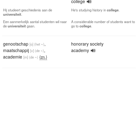
college
Hij studeert geschiedenis aan de
He's studying history in
college
.
universiteit
.
Een aanmerkelijk aantal studenten wil naar
A considerable number of students want to
de
universiteit
gaan.
go to
college
.
genootschap
,
honorary society
[o]
(het ~)
maatschappij
,
academy
[v]
(de ~)
academie
{zn.}
[m]
(de ~)