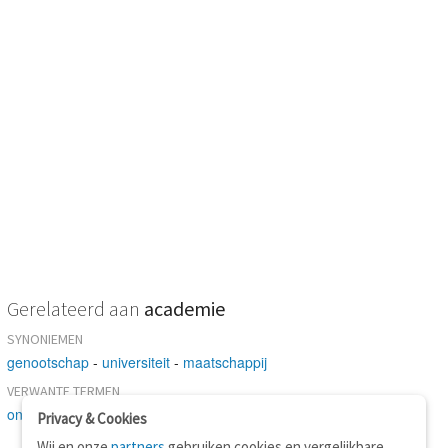
Gerelateerd aan
academie
SYNONIEMEN
genootschap
-
universiteit
-
maatschappij
VERWANTE TERMEN
onderwijsinstelling
-
vereniging
Privacy & Cookies
Wij en onze
partners
gebruiken cookies en vergelijkbare